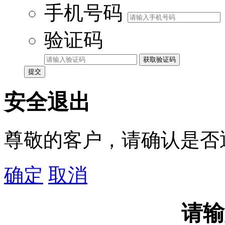
手机号码
验证码
安全退出
尊敬的客户，请确认是否
确定
取消
请输