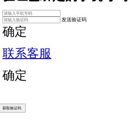
发送验证码
确定
联系客服
确定