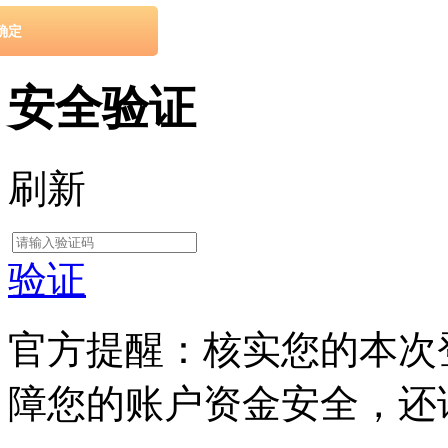
确定
安全验证
刷新
验证
官方提醒：核实您的本次登
障您的账户资金安全，还