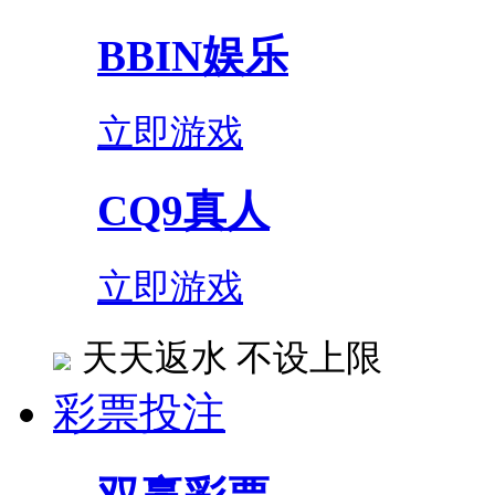
BBIN娱乐
立即游戏
CQ9真人
立即游戏
天天返水 不设上限
彩票投注