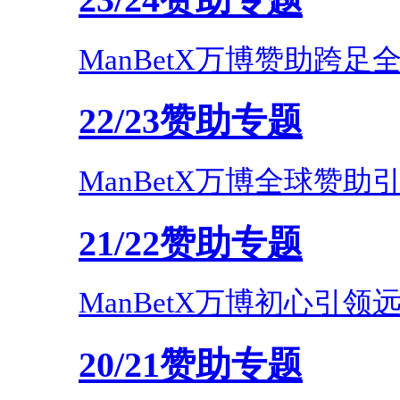
ManBetX万博赞助跨
22/23赞助专题
ManBetX万博全球赞助
21/22赞助专题
ManBetX万博初心引领
20/21赞助专题