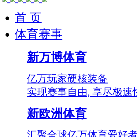
首 页
体育赛事
新万博体育
亿万玩家硬核装备
实现赛事自由, 享尽极速
新欧洲体育
汇聚全球亿万体育爱好