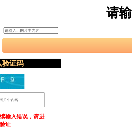
请输
入验证码
续输入错误，请进
验证