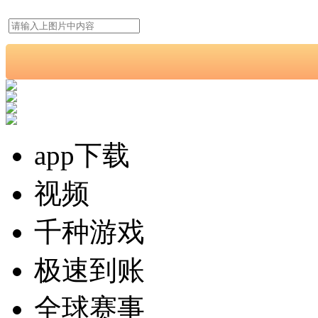
app下载
视频
千种游戏
极速到账
全球赛事