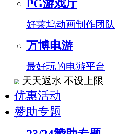
PG游戏厅
好莱坞动画制作团队
万博电游
最好玩的电游平台
天天返水 不设上限
优惠活动
赞助专题
23/24赞助专题