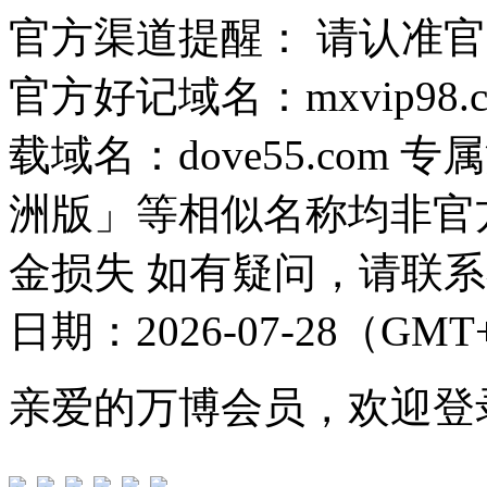
官方渠道提醒： 请认准
官方好记域名：mxvip98.c
载域名：dove55.com
洲版」等相似名称均非官
金损失 如有疑问，请联
日期：2026-07-28（GMT
亲爱的万博会员，
欢迎登