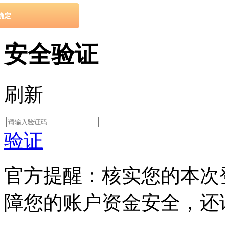
确定
安全验证
刷新
验证
官方提醒：核实您的本次登
障您的账户资金安全，还