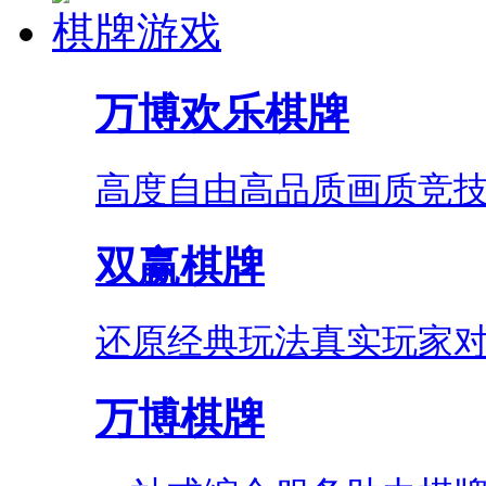
棋牌游戏
万博欢乐棋牌
高度自由高品质画质竞
双赢棋牌
还原经典玩法真实玩家
万博棋牌