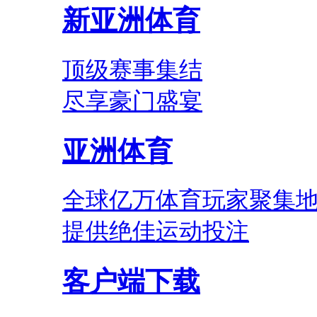
新亚洲体育
顶级赛事集结
尽享豪门盛宴
亚洲体育
全球亿万体育玩家聚集
提供绝佳运动投注
客户端下载