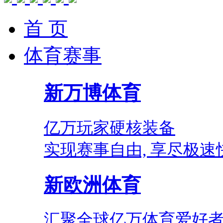
首 页
体育赛事
新万博体育
亿万玩家硬核装备
实现赛事自由, 享尽极速
新欧洲体育
汇聚全球亿万体育爱好