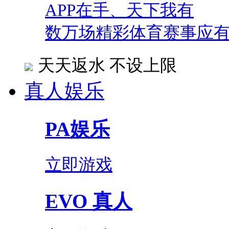
APP在手、天下我有
数万场精彩体育赛事应
天天返水 不设上限
真人娱乐
PA娱乐
立即游戏
EVO 真人