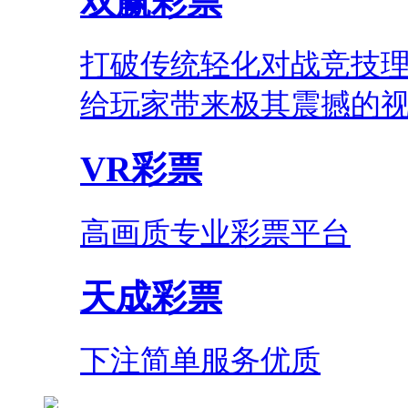
双赢彩票
打破传统轻化对战竞技
给玩家带来极其震撼的
VR彩票
高画质专业彩票平台
天成彩票
下注简单服务优质