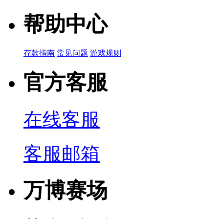
帮助中心
存款指南
常见问题
游戏规则
官方客服
在线客服
客服邮箱
万博赛场