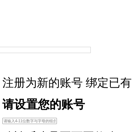
注册为新的账号
绑定已有
请设置您的账号