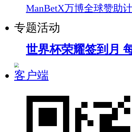
ManBetX万博全球赞
专题活动
世界杯荣耀签到月 
客户端