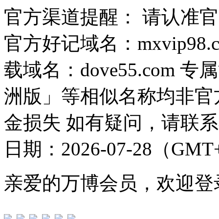
官方渠道提醒： 请认准
官方好记域名：mxvip98.c
载域名：dove55.com
洲版」等相似名称均非官
金损失 如有疑问，请联
日期：2026-07-28（GMT
亲爱的万博会员，
欢迎登