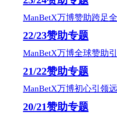
ManBetX万博赞助跨
22/23赞助专题
ManBetX万博全球赞助
21/22赞助专题
ManBetX万博初心引领
20/21赞助专题