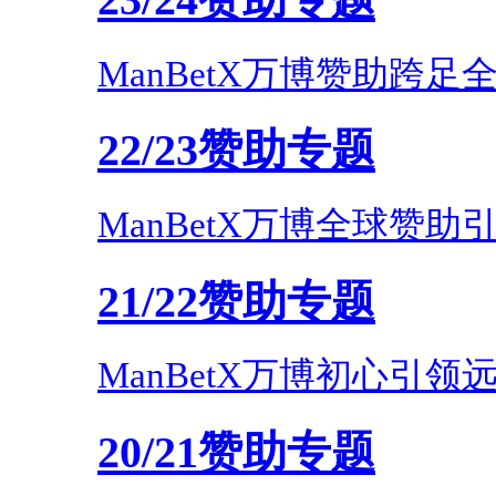
ManBetX万博赞助跨
22/23赞助专题
ManBetX万博全球赞助
21/22赞助专题
ManBetX万博初心引领
20/21赞助专题