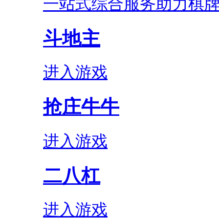
一站式综合服务助力棋
斗地主
进入游戏
抢庄牛牛
进入游戏
二八杠
进入游戏