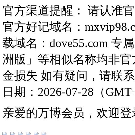
官方渠道提醒： 请认准
官方好记域名：mxvip98.c
载域名：dove55.com
洲版」等相似名称均非官
金损失 如有疑问，请联
日期：2026-07-28（GMT
亲爱的万博会员，
欢迎登