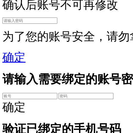
确认后账号不可再修改
为了您的账号安全，请勿
确定
请输入需要绑定的账号密
确定
验证已绑定的手机号码