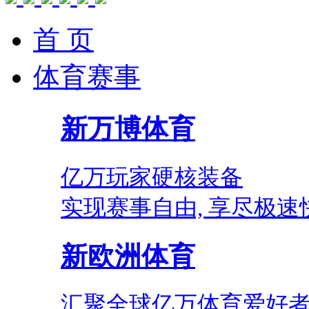
首 页
体育赛事
新万博体育
亿万玩家硬核装备
实现赛事自由, 享尽极速
新欧洲体育
汇聚全球亿万体育爱好