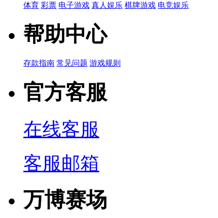
体育
彩票
电子游戏
真人娱乐
棋牌游戏
电竞娱乐
帮助中心
存款指南
常见问题
游戏规则
官方客服
在线客服
客服邮箱
万博赛场