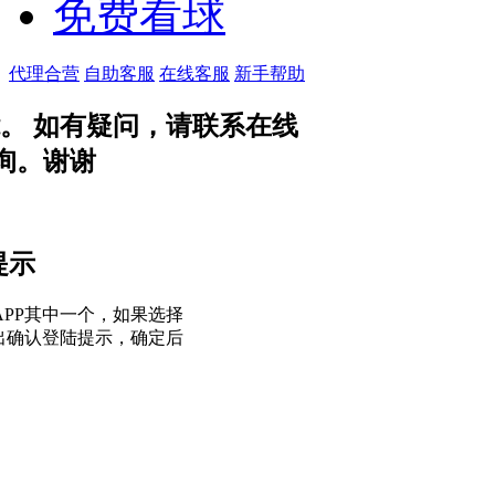
免费看球
代理合营
自助客服
在线客服
新手帮助
。 如有疑问，请联系在线
询。谢谢
提示
PP其中一个，如果选择
出确认登陆提示，确定后