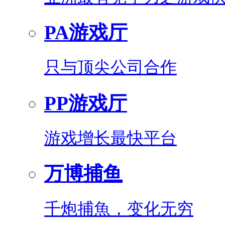
PA游戏厅
只与顶尖公司合作
PP游戏厅
游戏增长最快平台
万博捕鱼
千炮捕魚，变化无穷